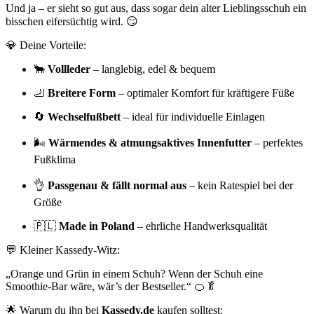
Und ja – er sieht so gut aus, dass sogar dein alter Lieblingsschuh ein
bisschen eifersüchtig wird. 😏
💎 Deine Vorteile:
🐂
Vollleder
– langlebig, edel & bequem
🦶
Breitere Form
– optimaler Komfort für kräftigere Füße
🔄
Wechselfußbett
– ideal für individuelle Einlagen
🌬️
Wärmendes & atmungsaktives Innenfutter
– perfektes
Fußklima
👌
Passgenau & fällt normal aus
– kein Ratespiel bei der
Größe
🇵🇱
Made in Poland
– ehrliche Handwerksqualität
💬 Kleiner Kassedy-Witz:
„Orange und Grün in einem Schuh? Wenn der Schuh eine
Smoothie-Bar wäre, wär’s der Bestseller.“ 🍊🥬
🌟 Warum du ihn bei
Kassedy.de
kaufen solltest: