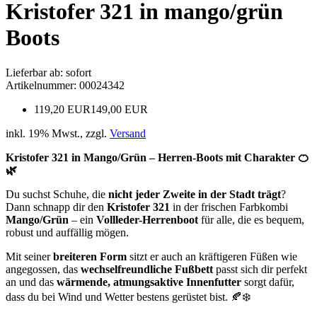
Kristofer 321 in mango/grün
Boots
Lieferbar ab: sofort
Artikelnummer: 00024342
119,20 EUR
149,00 EUR
inkl. 19% Mwst., zzgl.
Versand
Kristofer 321 in Mango/Grün – Herren-Boots mit Charakter 🍊
🌿
Du suchst Schuhe, die
nicht jeder Zweite in der Stadt trägt
?
Dann schnapp dir den
Kristofer 321
in der frischen Farbkombi
Mango/Grün
– ein
Vollleder-Herrenboot
für alle, die es bequem,
robust und auffällig mögen.
Mit seiner
breiteren Form
sitzt er auch an kräftigeren Füßen wie
angegossen, das
wechselfreundliche Fußbett
passt sich dir perfekt
an und das
wärmende, atmungsaktive Innenfutter
sorgt dafür,
dass du bei Wind und Wetter bestens gerüstet bist. 🍂❄️