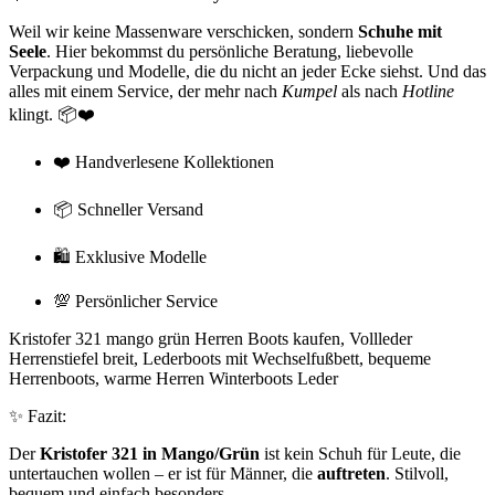
Weil wir keine Massenware verschicken, sondern
Schuhe mit
Seele
. Hier bekommst du persönliche Beratung, liebevolle
Verpackung und Modelle, die du nicht an jeder Ecke siehst. Und das
alles mit einem Service, der mehr nach
Kumpel
als nach
Hotline
klingt. 📦❤️
❤️ Handverlesene Kollektionen
📦 Schneller Versand
🛍️ Exklusive Modelle
💯 Persönlicher Service
Kristofer 321 mango grün Herren Boots kaufen, Vollleder
Herrenstiefel breit, Lederboots mit Wechselfußbett, bequeme
Herrenboots, warme Herren Winterboots Leder
✨ Fazit:
Der
Kristofer 321 in Mango/Grün
ist kein Schuh für Leute, die
untertauchen wollen – er ist für Männer, die
auftreten
. Stilvoll,
bequem und einfach besonders.